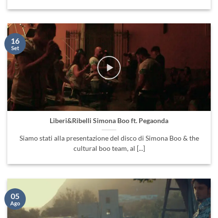
16
Set
Liberi&Ribelli Simona Boo ft. Pegaonda
Siamo stati alla presentazione del disco di Simona Boo & the
cultural boo team, al [...]
05
Ago