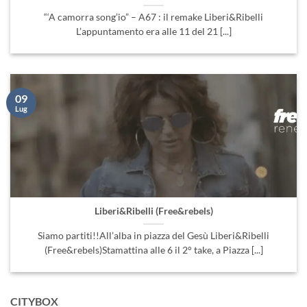
“‘A camorra song’io” – A67 : il remake Liberi&Ribelli
L’appuntamento era alle 11 del 21 [...]
09
Lug
Liberi&Ribelli (Free&rebels)
Siamo partiti!!All’alba in piazza del Gesù Liberi&Ribelli
(Free&rebels)Stamattina alle 6 il 2° take, a Piazza [...]
CITYBOX