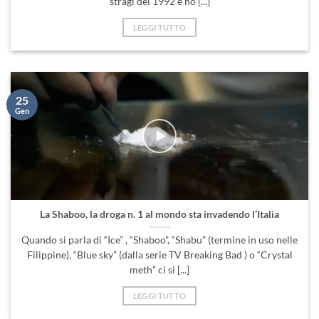
stragi del 1992 e ho [...]
LEGGI TUTTO
25
Gen
La Shaboo, la droga n. 1 al mondo sta invadendo l’Italia
Quando si parla di “Ice” , “Shaboo”, “Shabu” (termine in uso nelle
Filippine), “Blue sky” (dalla serie TV Breaking Bad ) o “Crystal
meth” ci si [...]
LEGGI TUTTO