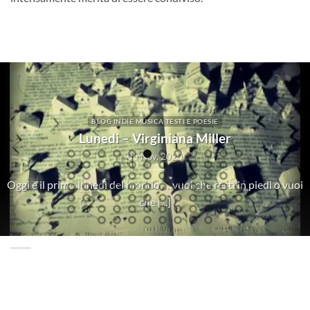
POLITICA POLITICI DA NON DIMENTICARE
r
AL CENTRO DELLO SPAZIO CHE NO
17 Dic, 2025
chitarristi
Il tuo spazio si restringe, e non è un caso e giorno d
[...]
diventa [...]