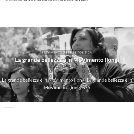
CINEMAKER FREE&REBELS IL JAZZ MUSICA MUSICISTI NAPOLE
Fabiana Martone: liberi&ribelli
23 Lug, 2020
lusione di
Ho sentito cantare Fabiana per la prima volta su y
accompagnata da una chitarra in [...]