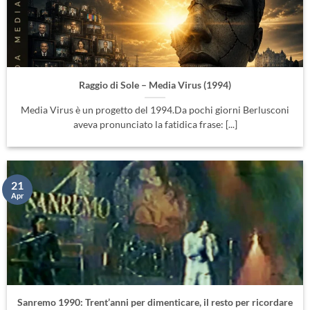
Raggio di Sole – Media Virus (1994)
Media Virus è un progetto del 1994.Da pochi giorni Berlusconi
aveva pronunciato la fatidica frase: [...]
21
Apr
Sanremo 1990: Trent’anni per dimenticare, il resto per ricordare
C’è un’immagine che non mi abbandona: il backstage
dell’Ariston, anno 1990. Intorno a me il [...]