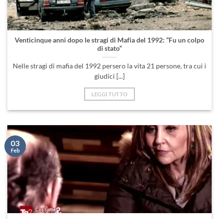
Venticinque anni dopo le stragi di Mafia del 1992: “Fu un colpo
di stato”
Nelle stragi di mafia del 1992 persero la vita 21 persone, tra cui i
giudici [...]
LEGGI TUTTO
03
Feb
Le periferie i sogni i giovani l’inferno
Il Video lo trovi qui Le periferie i sogni i giovani l’inferno 14.974