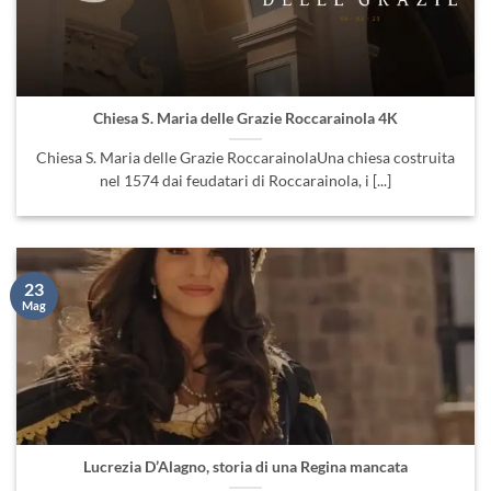
Chiesa S. Maria delle Grazie Roccarainola 4K
Chiesa S. Maria delle Grazie RoccarainolaUna chiesa costruita
nel 1574 dai feudatari di Roccarainola, i [...]
23
Mag
Lucrezia D’Alagno, storia di una Regina mancata
Regia Francesco Maria iovino Gabriel Isaak IovinoMusic and
Lirics Felice IovinoProduzione Iovinocinemakers Damigella del