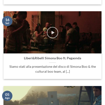
16
Set
Liberi&Ribelli Simona Boo ft. Pegaonda
Siamo stati alla presentazione del disco di Simona Boo & the
cultural boo team, al [...]
05
Ago