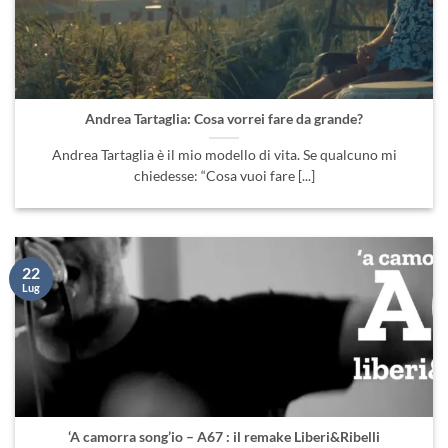
Andrea Tartaglia: Cosa vorrei fare da grande?
Andrea Tartaglia è il mio modello di vita. Se qualcuno mi
chiedesse: “Cosa vuoi fare [...]
22
Lug
‘A camorra song’io – A67 : il remake Liberi&Ribelli
“‘A camorra song’io” – A67 : il remake Liberi&Ribelli
L’appuntamento era alle 11 del 21 [...]