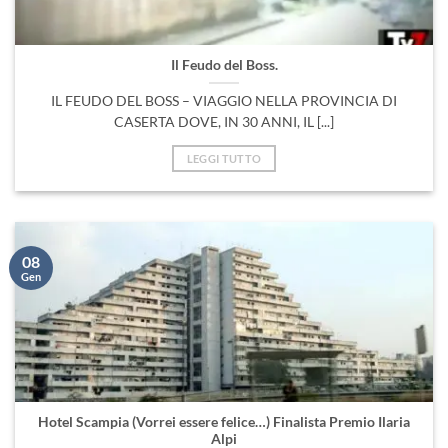
Il Feudo del Boss.
IL FEUDO DEL BOSS – VIAGGIO NELLA PROVINCIA DI
CASERTA DOVE, IN 30 ANNI, IL [...]
LEGGI TUTTO
08
Gen
Hotel Scampia (Vorrei essere felice…) Finalista Premio Ilaria
Alpi
Era il 2013, Enzino Perone e Carletto Ruggiero mi portarono
qualcosa di veramente insolito e [...]