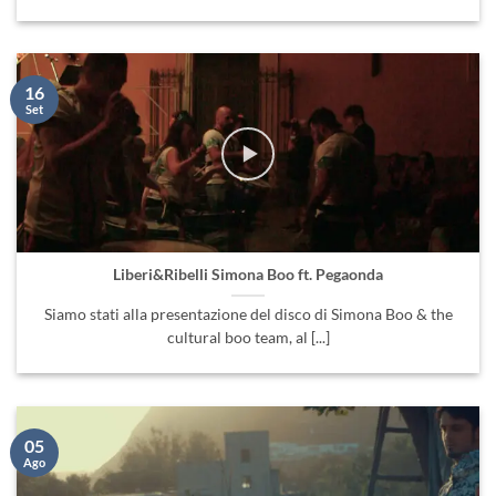
16
Set
Liberi&Ribelli Simona Boo ft. Pegaonda
Siamo stati alla presentazione del disco di Simona Boo & the
cultural boo team, al [...]
05
Ago