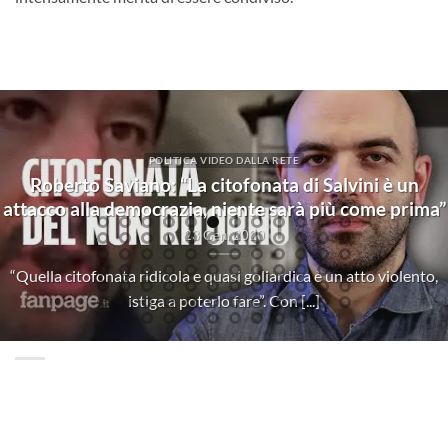
MUSICA ROCK
System Of A Down – Toxicity (Of
non conosce il
mentire”
04 Lug, 2021
Conversion, software version 7.0Looking at l
of a tire hubEating seeds as [