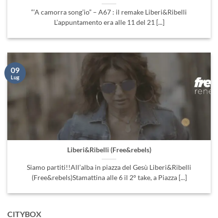
“‘A camorra song’io” – A67 : il remake Liberi&Ribelli
L’appuntamento era alle 11 del 21 [...]
09
Lug
Liberi&Ribelli (Free&rebels)
Siamo partiti!!All’alba in piazza del Gesù Liberi&Ribelli
(Free&rebels)Stamattina alle 6 il 2° take, a Piazza [...]
CITYBOX