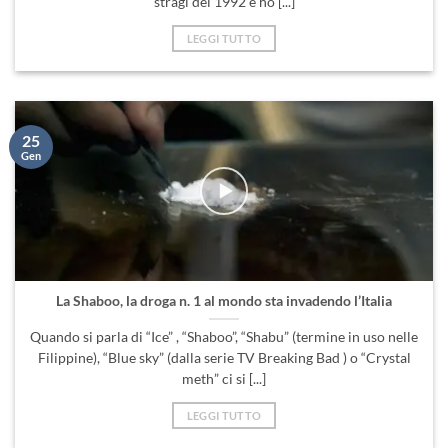
stragi del 1992 e ho [...]
LEGGI TUTTO
25
Gen
La Shaboo, la droga n. 1 al mondo sta invadendo l’Italia
Quando si parla di “Ice” , “Shaboo”, “Shabu” (termine in uso nelle
Filippine), “Blue sky” (dalla serie TV Breaking Bad ) o “Crystal
meth” ci si [...]
LEGGI TUTTO