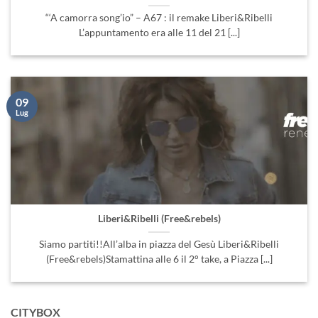
“‘A camorra song’io” – A67 : il remake Liberi&Ribelli
L’appuntamento era alle 11 del 21 [...]
09
Lug
Liberi&Ribelli (Free&rebels)
Siamo partiti!!All’alba in piazza del Gesù Liberi&Ribelli
(Free&rebels)Stamattina alle 6 il 2° take, a Piazza [...]
CITYBOX