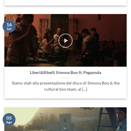
16
Set
Liberi&Ribelli Simona Boo ft. Pegaonda
Siamo stati alla presentazione del disco di Simona Boo & the
cultural boo team, al [...]
05
Ago