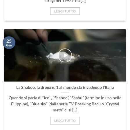
stragi del 1992 e ho [...]
LEGGI TUTTO
25
Gen
La Shaboo, la droga n. 1 al mondo sta invadendo l’Italia
Quando si parla di “Ice” , “Shaboo”, “Shabu” (termine in uso nelle
Filippine), “Blue sky” (dalla serie TV Breaking Bad ) o “Crystal
meth” ci si [...]
LEGGI TUTTO