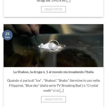
stragi del 1992 e ho [...]
LEGGI TUTTO
25
Gen
La Shaboo, la droga n. 1 al mondo sta invadendo l’Italia
Quando si parla di “Ice” , “Shaboo”, “Shabu” (termine in uso nelle
Filippine), “Blue sky” (dalla serie TV Breaking Bad ) o “Crystal
meth” ci si [...]
LEGGI TUTTO