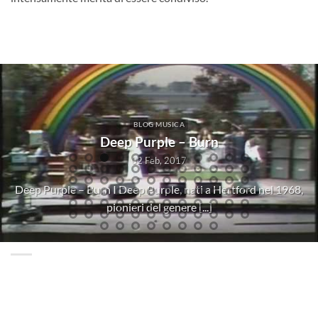
BLOG
Shalabayeva, Di Battista (M5s): ”La questione non è
chiusa, Alfano si dimetta”
31 Dic, 2013
”Siamo contenti del rientro in Italia ma vogliamo capire se l’Eni
c’entra con l’espulsione”. Così [...]