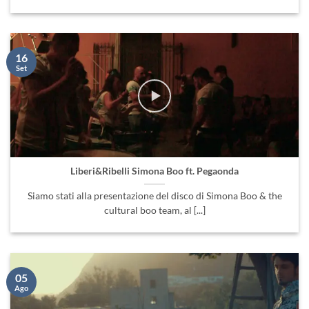
16
Set
Liberi&Ribelli Simona Boo ft. Pegaonda
Siamo stati alla presentazione del disco di Simona Boo & the
cultural boo team, al [...]
05
Ago