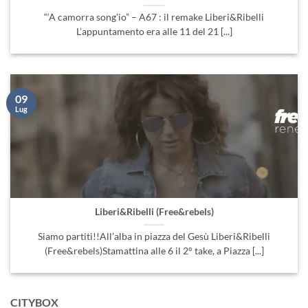
“‘A camorra song’io” – A67 : il remake Liberi&Ribelli
L’appuntamento era alle 11 del 21 [...]
09
Lug
Liberi&Ribelli (Free&rebels)
Siamo partiti!!All’alba in piazza del Gesù Liberi&Ribelli
(Free&rebels)Stamattina alle 6 il 2° take, a Piazza [...]
CITYBOX