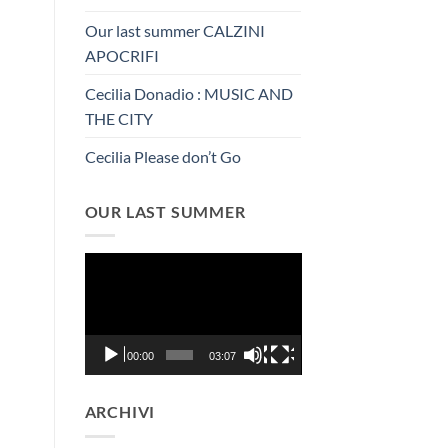
Our last summer CALZINI
APOCRIFI
Cecilia Donadio : MUSIC AND
THE CITY
Cecilia Please don’t Go
OUR LAST SUMMER
Video
Player
00:00
03:07
ARCHIVI