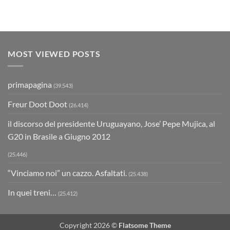
MOST VIEWED POSTS
primapagina
(39.543)
Freur Doot Doot
(26.414)
il discorso del presidente Uruguayano, Jose’ Pepe Mujica, al
G20 in Brasile a Giugno 2012
(25.446)
“Vinciamo noi” un cazzo. Asfaltati.
(25.438)
In quei treni…
(25.412)
Copyright 2026 ©
Flatsome Theme