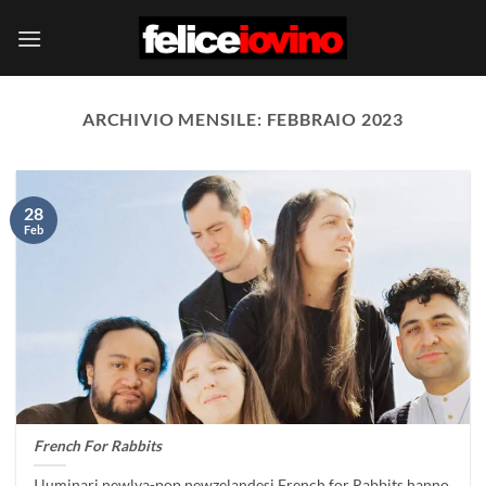
Salta
ai
contenuti
ARCHIVIO MENSILE:
FEBBRAIO 2023
28
Feb
French For Rabbits
I luminari newlya-pop newzelandesi French for Rabbits hanno