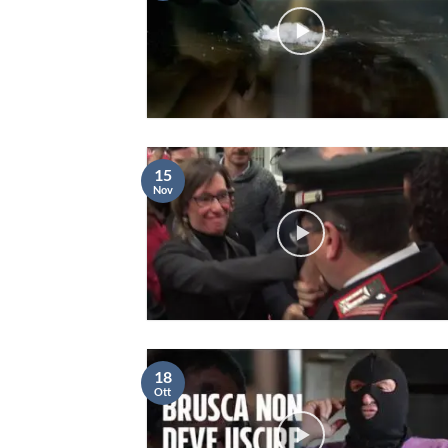
15
Nov
18
Ott