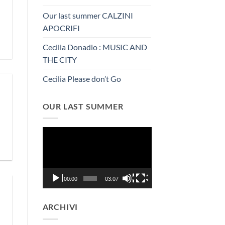
Our last summer CALZINI
APOCRIFI
Cecilia Donadio : MUSIC AND
THE CITY
Cecilia Please don’t Go
OUR LAST SUMMER
Video
Player
00:00
03:07
ARCHIVI