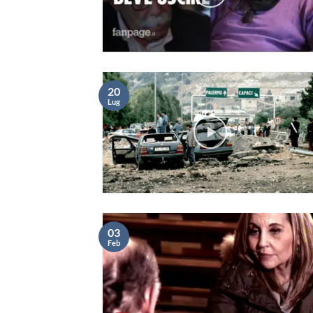
20
Lug
03
Feb