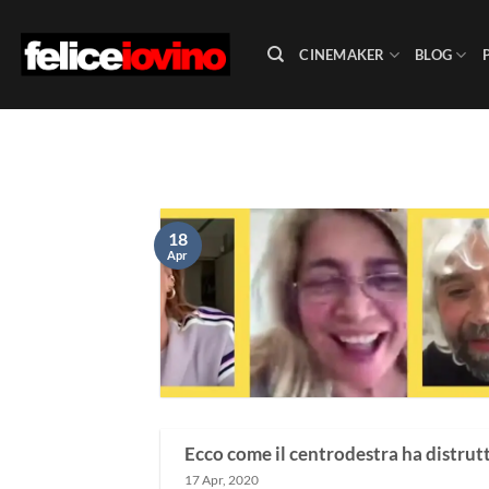
Salta
ai
CINEMAKER
BLOG
contenuti
18
Apr
Ecco come il centrodestra ha distrut
17 Apr, 2020