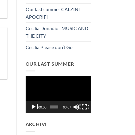
Our last summer CALZINI
APOCRIFI
Cecilia Donadio : MUSIC AND
THE CITY
Cecilia Please don’t Go
OUR LAST SUMMER
Video
Player
00:00
03:07
ARCHIVI