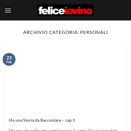
Salta
ai
contenuti
ARCHIVIO CATEGORIA:
PERSONALI
23
Feb
Ho una Storia da Raccontare – cap 1
Dicono che nella vita conti lasciare il segno. Essere ricordati.