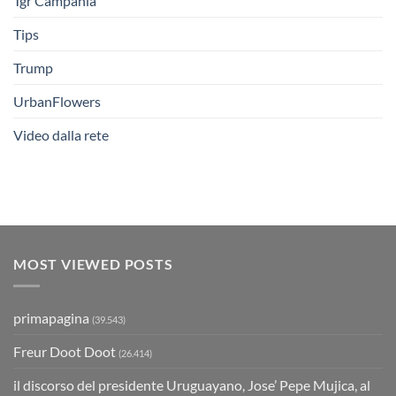
Tgr Campania
Tips
Trump
UrbanFlowers
Video dalla rete
MOST VIEWED POSTS
primapagina
(39.543)
Freur Doot Doot
(26.414)
il discorso del presidente Uruguayano, Jose’ Pepe Mujica, al