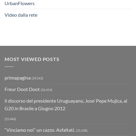
UrbanFlowers
Video dalla rete
MOST VIEWED POSTS
primapagina
(39.543)
Freur Doot Doot
(26.414)
il discorso del presidente Uruguayano, Jose’ Pepe Mujica, al
G20 in Brasile a Giugno 2012
(25.446)
“Vinciamo noi” un cazzo. Asfaltati.
(25.438)