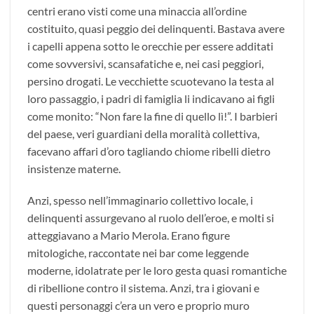
centri erano visti come una minaccia all’ordine
costituito, quasi peggio dei delinquenti. Bastava avere
i capelli appena sotto le orecchie per essere additati
come sovversivi, scansafatiche e, nei casi peggiori,
persino drogati. Le vecchiette scuotevano la testa al
loro passaggio, i padri di famiglia li indicavano ai figli
come monito: “Non fare la fine di quello lì!”. I barbieri
del paese, veri guardiani della moralità collettiva,
facevano affari d’oro tagliando chiome ribelli dietro
insistenze materne.
Anzi, spesso nell’immaginario collettivo locale, i
delinquenti assurgevano al ruolo dell’eroe, e molti si
atteggiavano a Mario Merola. Erano figure
mitologiche, raccontate nei bar come leggende
moderne, idolatrate per le loro gesta quasi romantiche
di ribellione contro il sistema. Anzi, tra i giovani e
questi personaggi c’era un vero e proprio muro