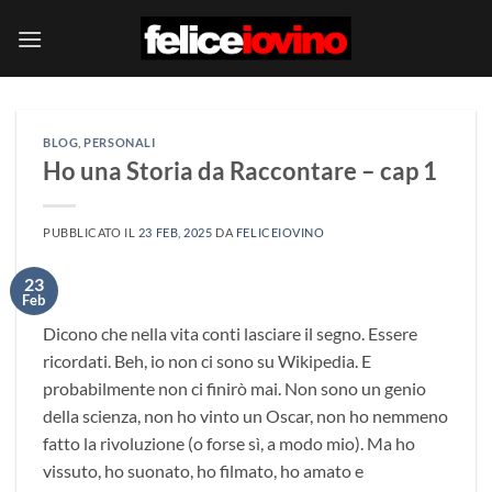
Salta
ai
contenuti
BLOG
,
PERSONALI
Ho una Storia da Raccontare – cap 1
PUBBLICATO IL
23 FEB, 2025
DA
FELICEIOVINO
23
Feb
Dicono che nella vita conti lasciare il segno. Essere
ricordati. Beh, io non ci sono su Wikipedia. E
probabilmente non ci finirò mai. Non sono un genio
della scienza, non ho vinto un Oscar, non ho nemmeno
fatto la rivoluzione (o forse sì, a modo mio). Ma ho
vissuto, ho suonato, ho filmato, ho amato e