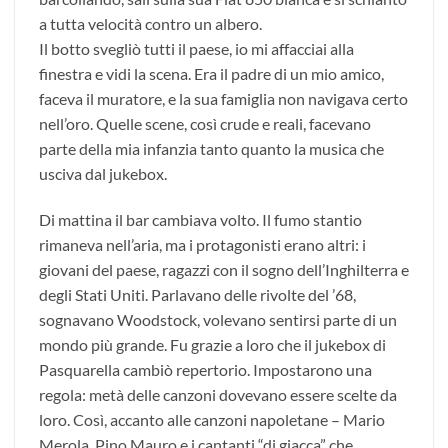
a tutta velocità contro un albero.
Il botto svegliò tutti il paese, io mi affacciai alla
finestra e vidi la scena. Era il padre di un mio amico,
faceva il muratore, e la sua famiglia non navigava certo
nell’oro. Quelle scene, così crude e reali, facevano
parte della mia infanzia tanto quanto la musica che
usciva dal jukebox.
Di mattina il bar cambiava volto. Il fumo stantio
rimaneva nell’aria, ma i protagonisti erano altri: i
giovani del paese, ragazzi con il sogno dell’Inghilterra e
degli Stati Uniti. Parlavano delle rivolte del ’68,
sognavano Woodstock, volevano sentirsi parte di un
mondo più grande. Fu grazie a loro che il jukebox di
Pasquarella cambiò repertorio. Impostarono una
regola: metà delle canzoni dovevano essere scelte da
loro. Così, accanto alle canzoni napoletane – Mario
Merola, Pino Mauro e i cantanti “di giacca” che