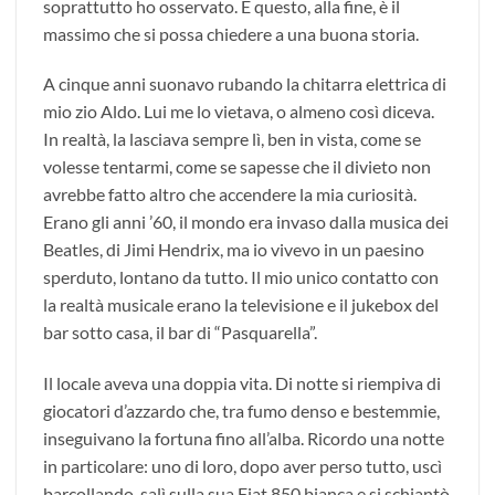
soprattutto ho osservato. E questo, alla fine, è il
massimo che si possa chiedere a una buona storia.
A cinque anni suonavo rubando la chitarra elettrica di
mio zio Aldo. Lui me lo vietava, o almeno così diceva.
In realtà, la lasciava sempre lì, ben in vista, come se
volesse tentarmi, come se sapesse che il divieto non
avrebbe fatto altro che accendere la mia curiosità.
Erano gli anni ’60, il mondo era invaso dalla musica dei
Beatles, di Jimi Hendrix, ma io vivevo in un paesino
sperduto, lontano da tutto. Il mio unico contatto con
la realtà musicale erano la televisione e il jukebox del
bar sotto casa, il bar di “Pasquarella”.
Il locale aveva una doppia vita. Di notte si riempiva di
giocatori d’azzardo che, tra fumo denso e bestemmie,
inseguivano la fortuna fino all’alba. Ricordo una notte
in particolare: uno di loro, dopo aver perso tutto, uscì
barcollando, salì sulla sua Fiat 850 bianca e si schiantò