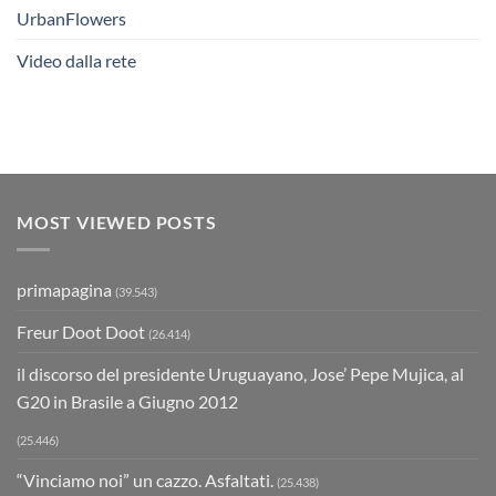
UrbanFlowers
Video dalla rete
MOST VIEWED POSTS
primapagina
(39.543)
Freur Doot Doot
(26.414)
il discorso del presidente Uruguayano, Jose’ Pepe Mujica, al
G20 in Brasile a Giugno 2012
(25.446)
“Vinciamo noi” un cazzo. Asfaltati.
(25.438)