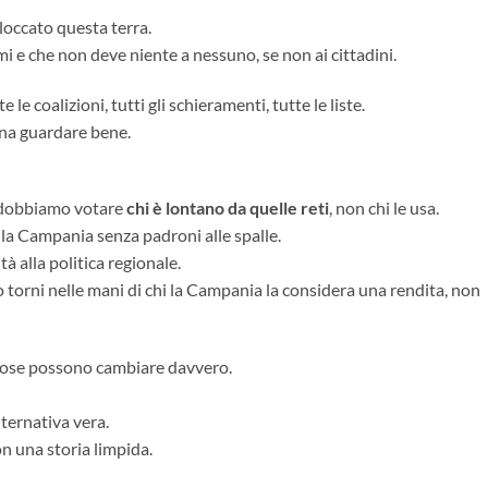
loccato questa terra.
i e che non deve niente a nessuno, se non ai cittadini.
e le coalizioni, tutti gli schieramenti, tutte le liste.
gna guardare bene.
 dobbiamo votare
chi è lontano da quelle reti
, non chi le usa.
a Campania senza padroni alle spalle.
à alla politica regionale.
o torni nelle mani di chi la Campania la considera una rendita, non
e cose possono cambiare davvero.
ternativa vera.
on una storia limpida.