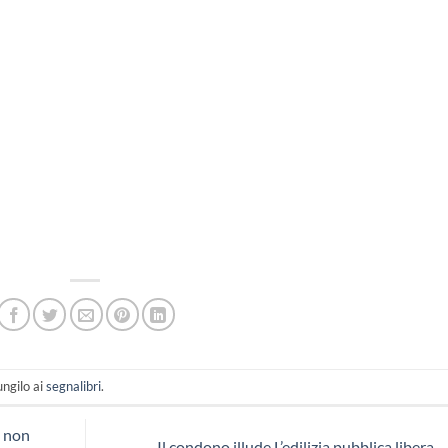
ungilo ai
segnalibri
.
a non
Il condono illude.L’edilizia pubblica libera.