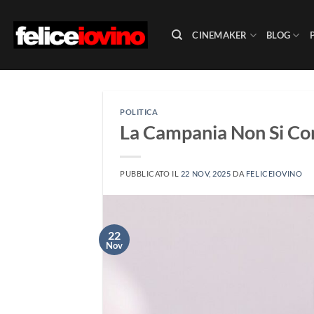
Salta
ai
CINEMAKER
BLOG
contenuti
POLITICA
La Campania Non Si C
PUBBLICATO IL
22 NOV, 2025
DA
FELICEIOVINO
22
Nov