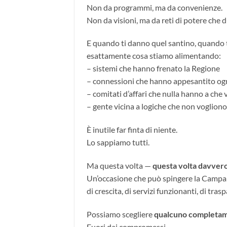
Non da programmi, ma da convenienze.
Non da visioni, ma da reti di potere che 
E quando ti danno quel santino, quando ti
esattamente cosa stiamo alimentando:
– sistemi che hanno frenato la Regione
– connessioni che hanno appesantito ogn
– comitati d’affari che nulla hanno a che
– gente vicina a logiche che non voglio
È inutile far finta di niente.
Lo sappiamo tutti.
Ma questa volta —
questa volta davver
Un’occasione che può spingere la Campani
di crescita, di servizi funzionanti, di tras
Possiamo scegliere
qualcuno completame
Fuori dai compromessi.