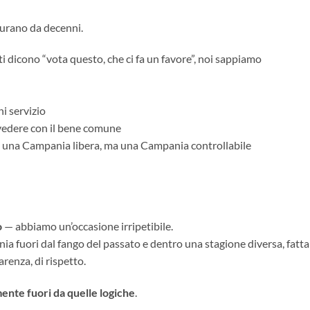
durano da decenni.
 dicono “vota questo, che ci fa un favore”, noi sappiamo
i servizio
 vedere con il bene comune
no una Campania libera, ma una Campania controllabile
o
— abbiamo un’occasione irripetibile.
a fuori dal fango del passato e dentro una stagione diversa, fatta
parenza, di rispetto.
nte fuori da quelle logiche
.