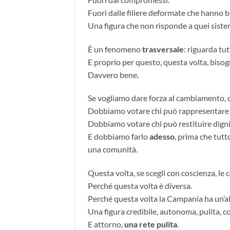
Fuori dalle filiere deformate che hanno b
Una figura che non risponde a quei sistem
È un fenomeno
trasversale
: riguarda tutt
E proprio per questo, questa volta, biso
Davvero bene.
Se vogliamo dare forza al cambiamento,
Dobbiamo votare chi può rappresentare l
Dobbiamo votare chi può restituire dignit
E dobbiamo farlo
adesso
, prima che tutt
una comunità.
Questa volta, se scegli con coscienza, l
Perché questa volta è diversa.
Perché questa volta la Campania ha un’al
Una figura credibile, autonoma, pulita, c
E attorno,
una rete pulita
.