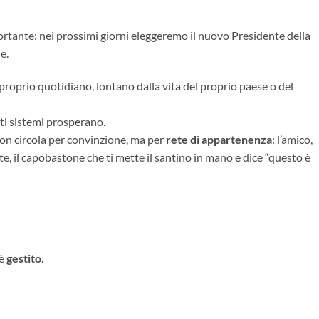
rtante: nei prossimi giorni eleggeremo il nuovo Presidente della
e.
roprio quotidiano, lontano dalla vita del proprio paese o del
iti sistemi prosperano.
non circola per convinzione, ma per
rete di appartenenza
: l’amico,
nte, il capobastone che ti mette il santino in mano e dice “questo è
 è
gestito
.