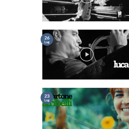
26
Lug
23
Lug