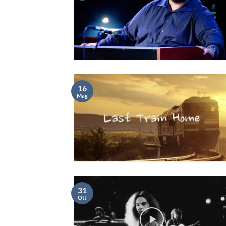
16
Mag
31
Ott