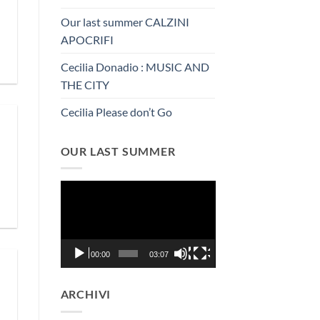
Our last summer CALZINI
APOCRIFI
Cecilia Donadio : MUSIC AND
THE CITY
Cecilia Please don’t Go
OUR LAST SUMMER
Video
Player
00:00
03:07
ARCHIVI