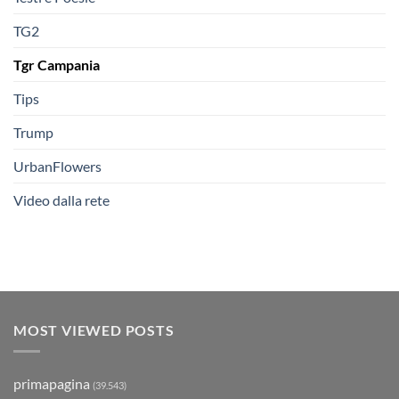
TG2
Tgr Campania
Tips
Trump
UrbanFlowers
Video dalla rete
MOST VIEWED POSTS
primapagina
(39.543)