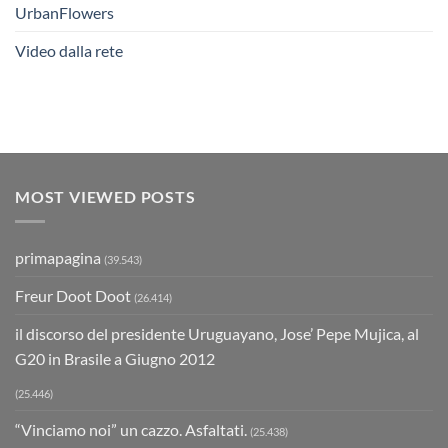
UrbanFlowers
Video dalla rete
MOST VIEWED POSTS
primapagina
(39.543)
Freur Doot Doot
(26.414)
il discorso del presidente Uruguayano, Jose’ Pepe Mujica, al
G20 in Brasile a Giugno 2012
(25.446)
“Vinciamo noi” un cazzo. Asfaltati.
(25.438)