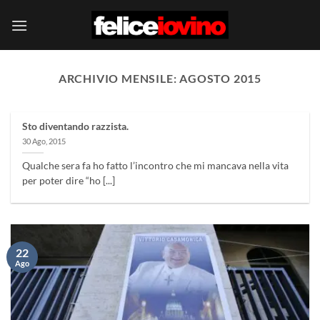
Salta
ai
contenuti
ARCHIVIO MENSILE:
AGOSTO 2015
Sto diventando razzista.
30 Ago, 2015
Qualche sera fa ho fatto l’incontro che mi mancava nella vita
per poter dire “ho [...]
22
Ago