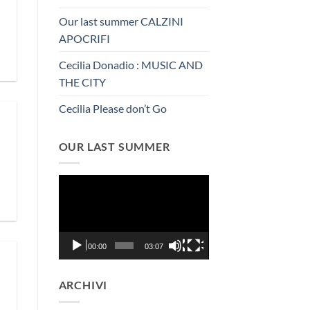
Our last summer CALZINI
APOCRIFI
Cecilia Donadio : MUSIC AND
THE CITY
Cecilia Please don’t Go
OUR LAST SUMMER
Video
Player
00:00
03:07
ARCHIVI