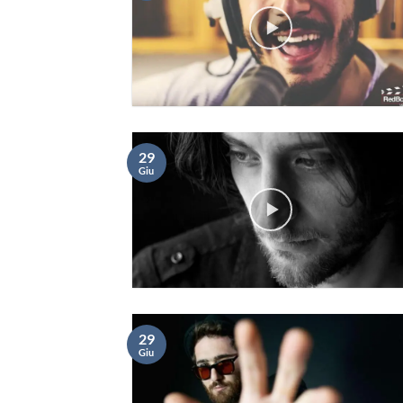
29
Giu
29
Giu