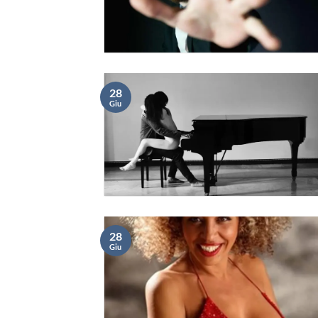
28
Giu
28
Giu