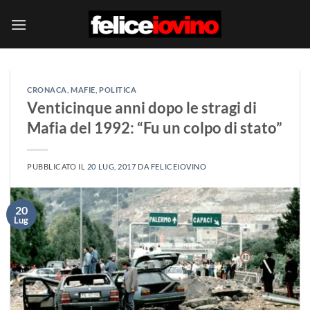
Salta
ai
contenuti
CRONACA
,
MAFIE
,
POLITICA
Venticinque anni dopo le stragi di
Mafia del 1992: “Fu un colpo di stato”
PUBBLICATO IL
20 LUG, 2017
DA
FELICEIOVINO
20
Lug