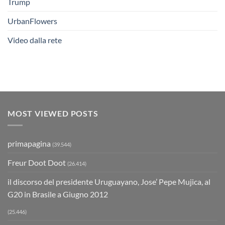
Trump
UrbanFlowers
Video dalla rete
MOST VIEWED POSTS
primapagina
(39.544)
Freur Doot Doot
(26.414)
il discorso del presidente Uruguayano, Jose’ Pepe Mujica, al
G20 in Brasile a Giugno 2012
(25.446)