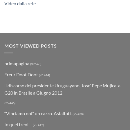
Video dalla rete
MOST VIEWED POSTS
primapagina
(39.543)
Freur Doot Doot
(26.414)
il discorso del presidente Uruguayano, Jose’ Pepe Mujica, al
G20 in Brasile a Giugno 2012
(25.446)
“Vinciamo noi” un cazzo. Asfaltati.
(25.438)
In quei treni…
(25.412)