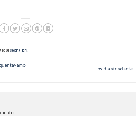
gilo ai
segnalibri
.
frequentavamo
L’insidia strisciante
mmento.