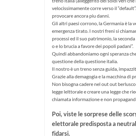
treno italia (alleggerito dei soldi veri che
velocissimamente corre verso il “default”
provocare ancora piu danni.
Gli altri paesi corrono, la Germania è la ve
emergenza tirato. I nostri freni si chiama
processi ed il suo patrimonio, la seconda h
o e lo brucia a favore dei popoli padani”.
Quindi abbandoniamo ogni speranza che ci
questione della questione italia.
Il nostro è un treno senza guida, impazzit
Grazie alla demagogia e la macchina di p
Non bisogna cadere nel out out berlusconi
legge lelttorale e creare una legge che ri
chiamata informazione e non propagand
Poi, viste le sorprese delle sco
elettorale predisposta a neutrali
fidarsi.