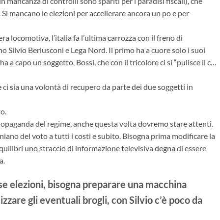
 in mancanza di controlli sono spariti per i paradisi fiscali), che
. Si mancano le elezioni per accellerare ancora un po e per
ra locomotiva, l’italia fa l’ultima carrozza con il freno di
no Silvio Berlusconi e Lega Nord. Il primo ha a cuore solo i suoi
a a capo un soggetto, Bossi, che con il tricolore ci si “pulisce il c…
 sia una volontà di recupero da parte dei due soggetti in
o.
ropaganda del regime, anche questa volta dovremo stare attenti.
ano del voto a tutti i costi e subito. Bisogna prima modificare la
equilibri uno straccio di informazione televisiva degna di essere
a.
rse elezioni, bisogna preparare una macchina
zzare gli eventuali brogli, con Silvio c’è poco da