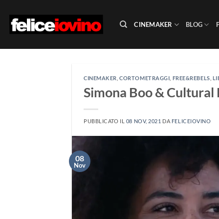
Salta
ai
CINEMAKER
BLOG
contenuti
CINEMAKER
,
CORTOMETRAGGI
,
FREE&REBELS
,
LI
Simona Boo & Cultural
PUBBLICATO IL
08 NOV, 2021
DA
FELICEIOVINO
08
Nov