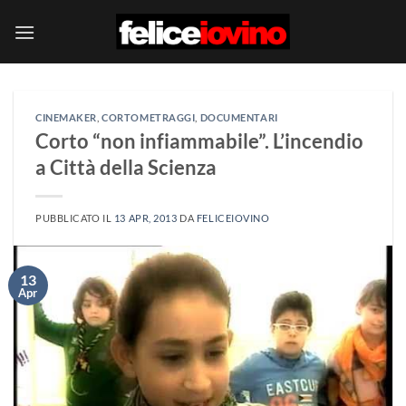
Salta
ai
contenuti
CINEMAKER
,
CORTOMETRAGGI
,
DOCUMENTARI
Corto “non infiammabile”. L’incendio
a Città della Scienza
PUBBLICATO IL
13 APR, 2013
DA
FELICEIOVINO
13
Apr