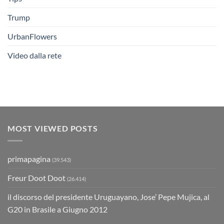
Trump
UrbanFlowers
Video dalla rete
MOST VIEWED POSTS
primapagina
(39.543)
Freur Doot Doot
(26.414)
il discorso del presidente Uruguayano, Jose’ Pepe Mujica, al
G20 in Brasile a Giugno 2012