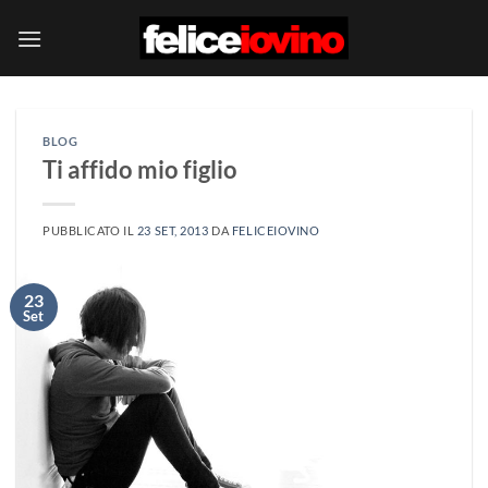
Salta
ai
contenuti
BLOG
Ti affido mio figlio
PUBBLICATO IL
23 SET, 2013
DA
FELICEIOVINO
23
Set